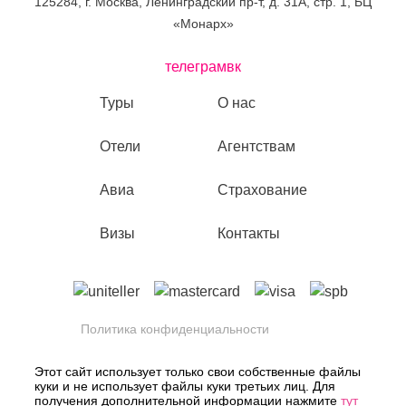
125284, г. Москва, Ленинградский пр-т, д. 31А, стр. 1, БЦ
«Монарх»
телеграм
вк
Туры
О нас
Отели
Агентствам
Авиа
Страхование
Визы
Контакты
Политика конфиденциальности
Обработка персональных данных
Этот сайт использует только свои собственные файлы
куки и не использует файлы куки третьих лиц. Для
Обработка данных Yandex SmartCaptcha
получения дополнительной информации нажмите
тут