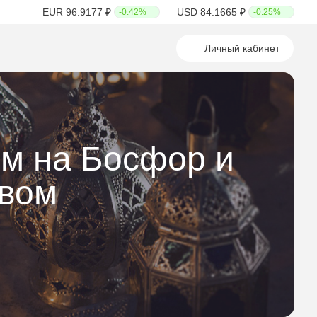
EUR 96.9177 ₽
USD 84.1665 ₽
-0.42%
-0.25%
Личный кабинет
ом на Босфор и
твом