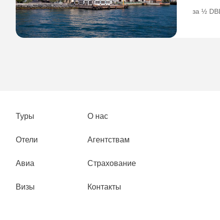
за ½ DB
Туры
О нас
Отели
Агентствам
Авиа
Страхование
Визы
Контакты