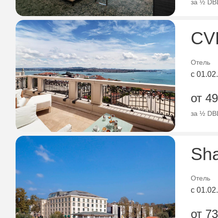
за ½ DBL
CVK
Отель
с 01.02
от 49
за ½ DBL
Sha
Отель
с 01.02
от 73