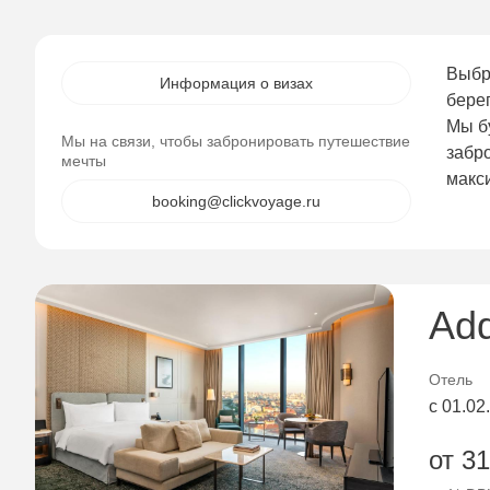
Выбр
Информация о визах
бере
Мы б
Мы на связи, чтобы забронировать путешествие
забр
мечты
макс
booking@clickvoyage.ru
Add
Отель
с 01.02
от 31