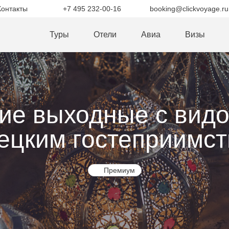
Контакты
+7 495 232-00-16
booking@clickvoyage.ru
Туры
Отели
Авиа
Визы
ие выходные с вид
ецким гостеприимс
Премиум