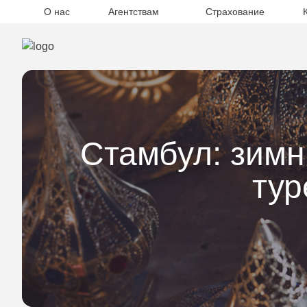
О нас
Агентствам
Страхование
Стамбул: зимн
тур