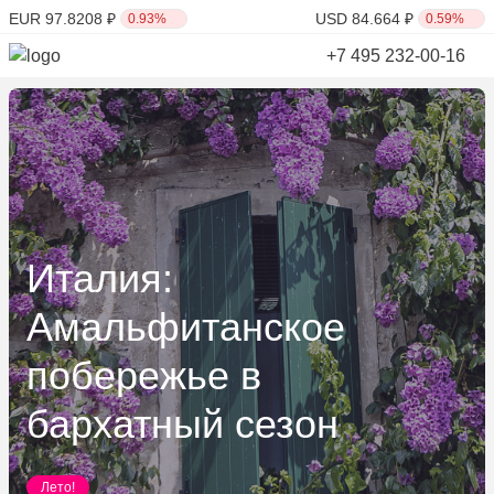
EUR 97.8208 ₽
USD 84.664 ₽
0.93%
0.59%
+7 495 232-00-16
Италия:
Амальфитанское
побережье в
бархатный сезон
Лето!